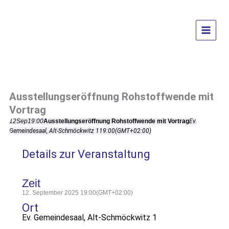
Zum
Inhalt
springen
Ausstellungseröffnung Rohstoffwende mit
Vortrag
12
Sep
19:00
Ausstellungseröffnung Rohstoffwende mit Vortrag
Ev.
Gemeindesaal, Alt-Schmöckwitz 1
19:00
(GMT+02:00)
Details zur Veranstaltung
Zeit
12. September 2025
19:00
(GMT+02:00)
Ort
Ev. Gemeindesaal, Alt-Schmöckwitz 1